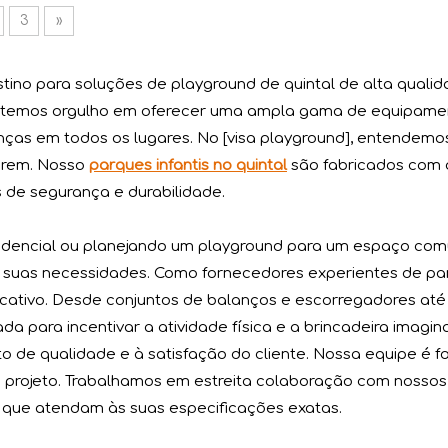
3
»
estino para soluções de playground de quintal de alta quali
, temos orgulho em oferecer uma ampla gama de equipamen
nças em todos os lugares. No [visa playground], entendemos
cerem. Nosso
parques infantis no quintal
são fabricados com 
 de segurança e durabilidade.
ssionais nacionais e internacionais. Nossa sala de amostr
sidencial ou planejando um playground para um espaço comun
suas necessidades. Como fornecedores experientes de par
ativo. Desde conjuntos de balanços e escorregadores até e
a para incentivar a atividade física e a brincadeira imagina
de qualidade e à satisfação do cliente. Nossa equipe é fo
 projeto. Trabalhamos em estreita colaboração com nossos
 que atendam às suas especificações exatas.