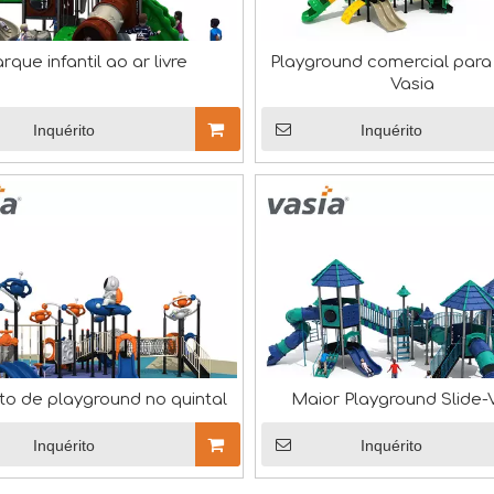
rque infantil ao ar livre
Playground comercial para
Vasia
Inquérito
Inquérito
de hoje, cultivar um ambiente de trabalho que promova o t
nstalações de diversão na China, participou recentemente 
to de playground no quintal
Maior Playground Slide-
Inquérito
Inquérito