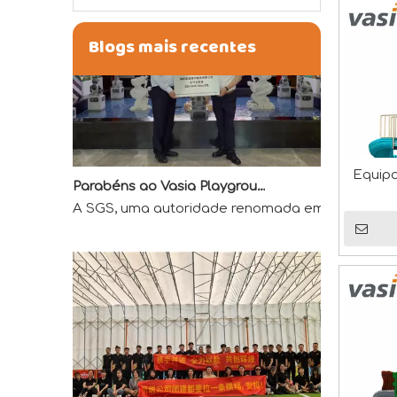
Blogs mais recentes
Parabéns ao Vasia Playground por obter a primeira qualificação de laboratório credenciado por QTL na indústria de diversões
Equip
A SGS, uma autoridade renomada em garantia de