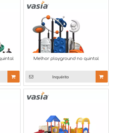
quintal
Melhor playground no quintal
nciamento QTL para nossas instalações laboratoriais. Est
Inquérito