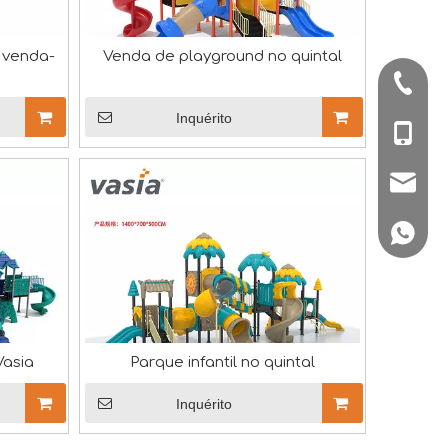
 venda-
Venda de playground no quintal
+86-57
Inquérito
rabalho em equipe, melhore a comunicação e priorize o bem-
+86-180
sale1@
+86180
da Exposição da Associação Asiática de Diversões Guangzhou
Vasia
Parque infantil no quintal
Inquérito