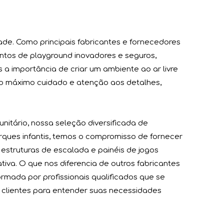
dade. Como principais fabricantes e fornecedores
tos de playground inovadores e seguros,
 a importância de criar um ambiente ao ar livre
o máximo cuidado e atenção aos detalhes,
as estava repleta de visitantes, cada um ansioso para expl
itário, nossa seleção diversificada de
ques infantis, temos o compromisso de fornecer
struturas de escalada e painéis de jogos
tiva. O que nos diferencia de outros fabricantes
rmada por profissionais qualificados que se
 clientes para entender suas necessidades