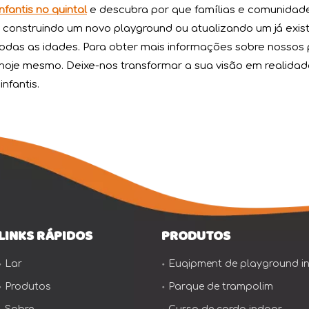
nfantis no quintal
e descubra por que famílias e comunidade
stival do Barco-Dragão, também conhecido como Festival Dua
ê construindo um novo playground ou atualizando um já exis
das as idades. Para obter mais informações sobre nossos p
 hoje mesmo. Deixe-nos transformar a sua visão em realid
nfantis.
 Vasia, fundada em 2000, é um renomado fabricante de equ
LINKS RÁPIDOS
PRODUTOS
Lar
Euqipment de playground i
Produtos
Parque de trampolim