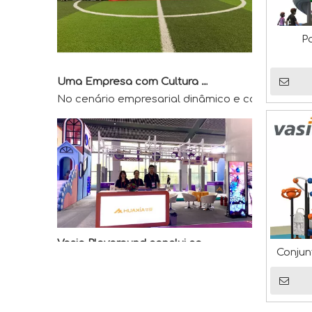
Pa
Uma Empresa com Cultura e Vitalidade
No cenário empresarial dinâmico e competitivo 
Vasia Playground conclui com sucesso a exposição AAA
Vasia Playground, um importante fabricante de i
Conjun