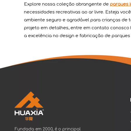
Vasia abraça o Festival do Barco-Dragão
Explore nossa coleção abrangente de
parques i
Na vibrante tapeçaria da cultura chinesa, o Fe
necessidades recreativas ao ar livre. Esteja voc
ambiente seguro e agradável para crianças de to
projeto em detalhes, entre em contato conosco
a excelência no design e fabricação de parques i
Sobre Huaxia Entertainment
Huaxia Amusement Co., Ltd., também com a marca
2024 RAAPA EXPO - Vasia
Fundada em 2000, é o principal