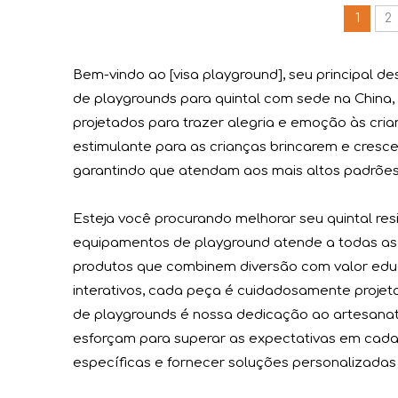
1
2
Bem-vindo ao [visa playground], seu principal d
de playgrounds para quintal com sede na China
projetados para trazer alegria e emoção às cria
estimulante para as crianças brincarem e cres
A exposição de equipamentos de diversão Toy Town terminou com sucesso
garantindo que atendam aos mais altos padrões
A exposição atraiu numerosos compradores profi
Esteja você procurando melhorar seu quintal re
equipamentos de playground atende a todas as 
produtos que combinem diversão com valor educ
interativos, cada peça é cuidadosamente projetad
de playgrounds é nossa dedicação ao artesanato 
esforçam para superar as expectativas em cada
específicas e fornecer soluções personalizadas