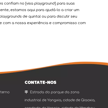
s confiam no [visa playground] para suas
nwu, desenrola-se como uma bandeira colorida. Tendo como 
tente, estamos aqui para ajudá-lo a criar um
laygrounds de quintal ou para discutir seu
ade com a nossa experiência e compromisso com
ipamentos de diversão, instalações esportivas e materiais
CONTATE-NOS
nterno

Estrada do parque da zona
industrial de Yangxia, cidade de Qiaoxia,