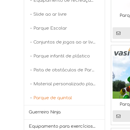
Equipamento de recreação infantil ao ar livre
Slide ao ar livre
Parq
Parque Escolar
Conjuntos de jogos ao ar livre
Parque infantil de plástico
Pista de obstáculos de Parkour ao ar livre
Material personalizado playground ao ar livre
Parque de quintal
Parq
Guerreiro Ninja
Desejos do Festival do Barco-Dragão: Saúde, Riqueza e Felicidade
Equipamento para exercícios em parques