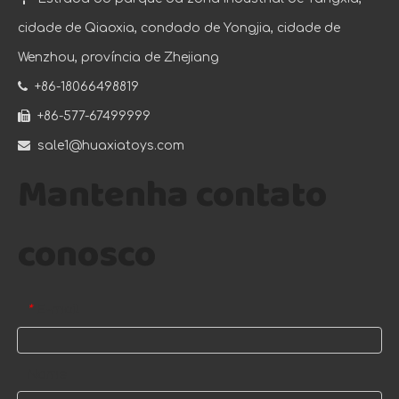
cidade de Qiaoxia, condado de Yongjia, cidade de
Wenzhou, província de Zhejiang

+86-18066498819

+86-577-67499999

sale1@huaxiatoys.com
Mantenha contato
conosco
E-mail
*
Nome