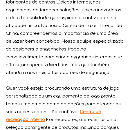
Desejos do Festival do Barco-Dragão: Saúde, Riqueza e Felicidade
fabricantes de centros lúdicos internos, nos
orgulhamos de fornecer soluções lúdicas inovadoras
e de alta qualidade que inspiram a criatividade e a
atividade física. No nosso Centro de Lazer Interior da
China, compreendemos a importância de uma área
de lazer bem concebida. Nossa equipe especializada
de designers e engenheiros trabalha
incansavelmente para criar playgrounds internos que
não sejam apenas divertidos, mas que também
atendam aos mais altos padrões de segurança.
Quer você esteja procurando uma estrutura de jogo
personalizada ou um equipamento de jogo pronto,
Parabéns ao Vasia Playground por obter a primeira qualificação de laboratório credenciado por QTL na indústria de diversões
A SGS, uma autoridade renomada em garantia de qualida
temos uma ampla gama de opções para atender às
suas necessidades. Tão confiável
Centro de
recreação interno
Fornecedores, oferecemos uma
seleção abrangente de produtos, incluindo parques