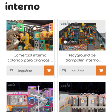
interno
vídeo
A exposição de equipamentos de diversão Toy Town terminou com sucesso
A exposição atraiu numerosos compradores profissionais
Comercial interno
Playground de
colorido para crianças -
trampolim interno
Vasia
personalizável-Vasia
Inquérito
Inquérito