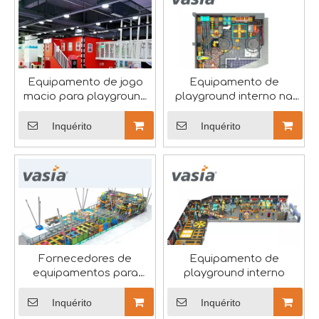
Equipamento de jogo
Equipamento de
macio para playground
playground interno na
interno comercial para
China
crianças - Vasia
Inquérito
Inquérito
Comemorando o Dia Internacional da Mulher
8 de março é um dia importante para celebrar as conqu
Fornecedores de
Equipamento de
equipamentos para
playground interno
playgrounds internos
Inquérito
Inquérito