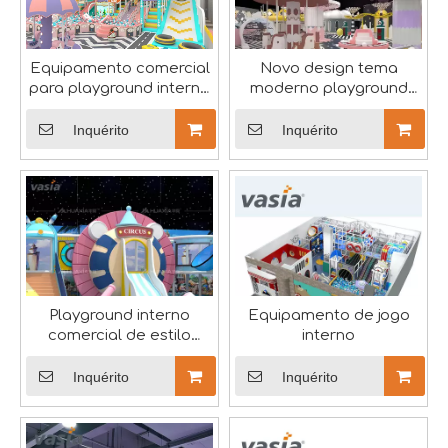
Sobre Huaxia Entertainment
Huaxia Amusement Co., Ltd., também com a marca Vasia, 
Equipamento comercial
Novo design tema
para playground interno
moderno playground
- Vasia
interno parque infantil -
Vasia
Inquérito
Inquérito
2024 RAAPA EXPO - Vasia
Participaremos da exposição russa deste ano.RAAPA é um
Playground interno
Equipamento de jogo
comercial de estilo
interno
moderno para crianças -
Vasia
Inquérito
Inquérito