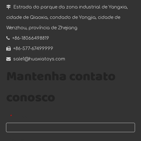

Estrada do parque da zona industrial de Yangxia,
cidade de Qiaoxia, condado de Yongjia, cidade de
Wenzhou, província de Zhejiang

+86-18066498819

+86-577-67499999

sale1@huaxiatoys.com
Mantenha contato
conosco
E-mail
*
Nome