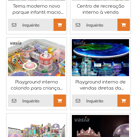
Tema moderno novo
Centro de recreação
parque infantil macio
interno à venda
interno - Vasia
Inquérito
Inquérito
Vasia abraça o Festival do Barco-Dragão
Na vibrante tapeçaria da cultura chinesa, o Festival d
Playground interno
Playground interno de
colorido para crianças
vendas diretas da
para venda-Vasia
fábrica - Vasia
Inquérito
Inquérito