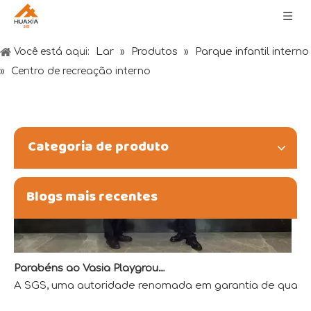
Desejos do Festival do Barco-Dragão: Saúde, Riqueza e Felicidade
Lar
Produtos
Parque infantil interno
Você está aqui:
»
»
»
Centro de recreação interno
Categoria de produto
Blogs mais recentes
Parabéns ao Vasia Playground por obter a primeira qualificação de laboratório credenciado por QTL na indústria de diversões
A SGS, uma autoridade renomada em garantia de qualida