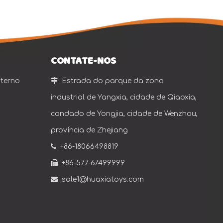
CONTATE-NOS
nterno

Estrada do parque da zona
industrial de Yangxia, cidade de Qiaoxia,
condado de Yongjia, cidade de Wenzhou,
província de Zhejiang

+86-18066498819

+86-577-67499999

sale1@huaxiatoys.com