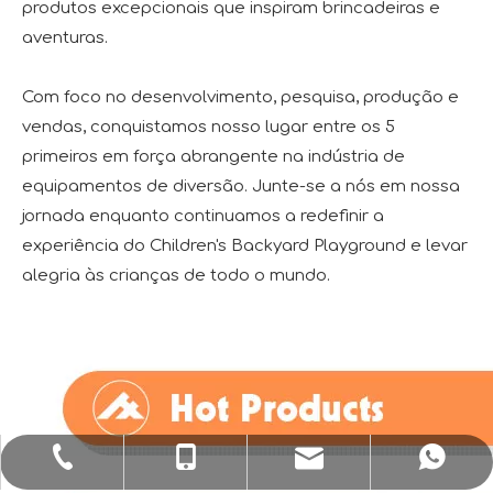
produtos excepcionais que inspiram brincadeiras e
aventuras.
Com foco no desenvolvimento, pesquisa, produção e
vendas, conquistamos nosso lugar entre os 5
primeiros em força abrangente na indústria de
equipamentos de diversão. Junte-se a nós em nossa
jornada enquanto continuamos a redefinir a
experiência do Children's Backyard Playground e levar
alegria às crianças de todo o mundo.
sale1@huaxiatoys.com
+86-577-67499999
+86-18066498819
+8618066498819