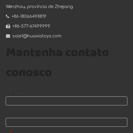
Wenzhou, província de Zhejiang

+86-18066498819

+86-577-67499999

sale1@huaxiatoys.com
Mantenha contato
conosco
E-mail
*
Nome