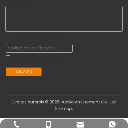
Mensagem
*
código de verificação
*
ENVIAR
Direitos autorais ©️
2026
Huaxia Amusement Co., Ltd.
.
Sitemap
sale1@huaxiatoys.com
+86-577-67499999
+86-18066498819
+8618066498819