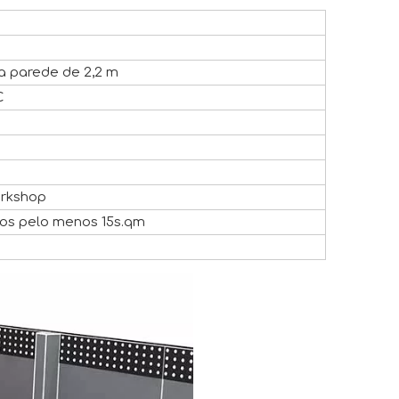
a parede de 2,2 m
C
orkshop
os pelo menos 15s.qm