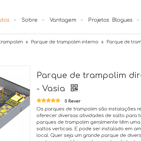
utos
Sobre
Vantagem
Projetos
Blogues
trampolim
Parque de trampolim interno
»
»
Parque de tram
Parque de trampolim dir
- Vasia
0 Rever
Os parques de trampolim são instalações r
oferecer diversas atividades de salto para
parques de trampolim geralmente têm uma 
saltos verticais. E pode ser instalado em a
local. Quer seja um grande parque de diver