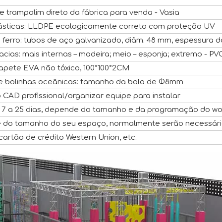
e trampolim direto da fábrica para venda - Vasia
ásticas: LLDPE ecologicamente correto com proteção UV
 ferro: tubos de aço galvanizado, diâm. 48 mm, espessura d
cias: mais internas – madeira; meio – esponja; extremo - PV
tapete EVA não tóxico, 100*100*2CM
de bolinhas oceânicas: tamanho da bola de Φ8mm
 CAD profissional/organizar equipe para instalar
 7 a 25 dias, depende do tamanho e da programação do w
do tamanho do seu espaço, normalmente serão necessári
 cartão de crédito Western Union, etc.