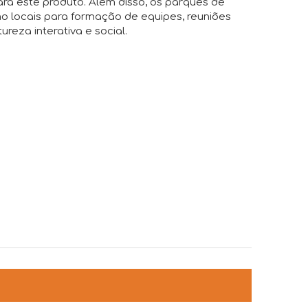
para este produto. Além disso, os parques de
o locais para formação de equipes, reuniões
ureza interativa e social.