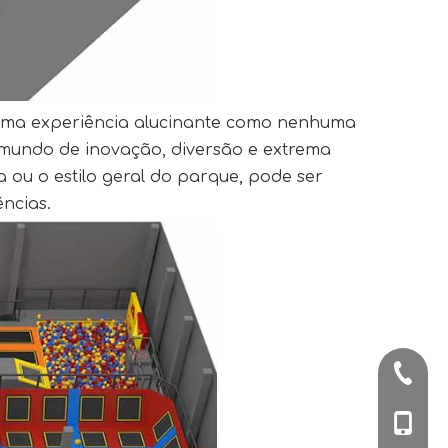
 uma experiência alucinante como nenhuma
o mundo de inovação, diversão e extrema
 ou o estilo geral do parque, pode ser
ncias.
+86-57
+86-180