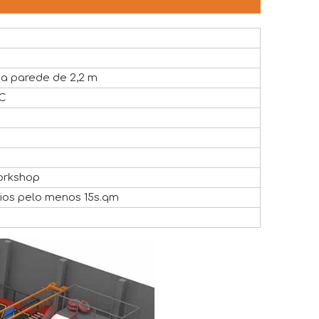
da parede de 2,2 m
VC
orkshop
os pelo menos 15s.qm