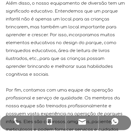
Além disso, o nosso equipamento de diversão tem um
significado educativo. Entendemos que um parque
infantil não é apenas um local para as crianças
brincarem, mas também um local importante para
aprender e crescer. Por isso, incorporamos muitos
elementos educativos no design do parque, como
brinquedos educativos, área de leitura de livros
ilustrados, etc., para que as crianças possam
aprender brincando e melhorar suas habilidades
cognitivas e sociais.
Por fim, contamos com uma equipe de operação
profissional e serviço de qualidade. Os membros da
nossa equipe são treinados profissionalmente e
possuem vasta experiência na operação de parques
infantis. Eles são calorosos, amigáveis, pacientes e
sale1@huaxiatoys.com
+86-577-67499999
+86-18066498819
+8618066498819
meticulosos e podem fornecer serviços e cuidados