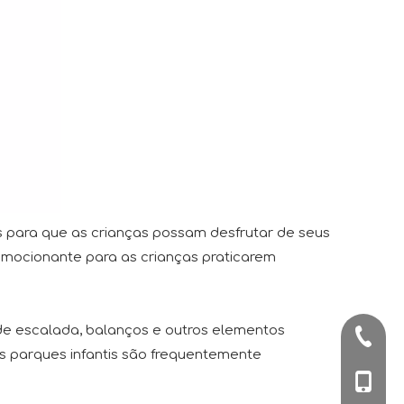
s para que as crianças possam desfrutar de seus
mocionante para as crianças praticarem
 de escalada, balanços e outros elementos
+86-57
tes parques infantis são frequentemente
+86-180