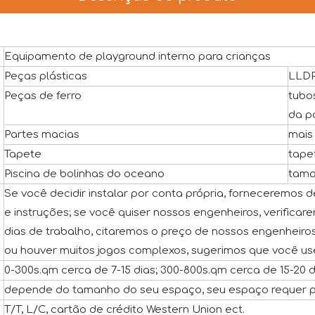
Equipamento de playground interno para crianças
Peças plásticas
LLDP
Peças de ferro
tubo
da p
Partes macias
mais 
Tapete
tape
Piscina de bolinhas do oceano
tama
Se você decidir instalar por conta própria, forneceremos 
e instruções; se você quiser nossos engenheiros, verific
dias de trabalho, citaremos o preço de nossos engenheiro
ou houver muitos jogos complexos, sugerimos que você us
0-300s.qm cerca de 7-15 dias; 300-800s.qm cerca de 15-20 
depende do tamanho do seu espaço, seu espaço requer p
T/T, L/C, cartão de crédito Western Union ect.