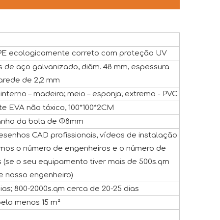
E ecologicamente correto com proteção UV
s de aço galvanizado, diâm. 48 mm, espessura
arede de 2,2 mm
interno – madeira; meio – esponja; extremo - PVC
te EVA não tóxico, 100*100*2CM
nho da bola de Φ8mm
desenhos CAD profissionais, vídeos de instalação
aremos o número de engenheiros e o número de
s (se o seu equipamento tiver mais de 500s.qm
e nosso engenheiro)
dias; 800-2000s.qm cerca de 20-25 dias
elo menos 15 m²