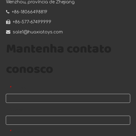
Wenzhou, província de Zhejiang

+86-18066498819

+86-577-67499999

sale1@huaxiatoys.com
Mantenha contato
conosco
E-mail
*
Nome
Mensagem
*