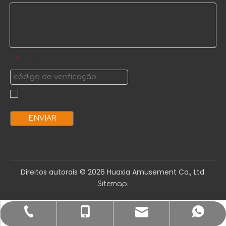
código de verificação
*
ENVIAR
Direitos autorais ©️
2026
Huaxia Amusement Co., Ltd.
.
Sitemap
sale1@huaxiatoys.com
+86-577-67499999
+86-18066498819
+8618066498819