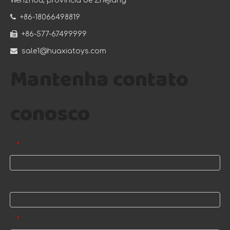
Wenzhou, província de Zhejiang

+86-18066498819

+86-577-67499999

sale1@huaxiatoys.com
Mantenha contato
conosco
E-mail
*
Nome
Mensagem
*