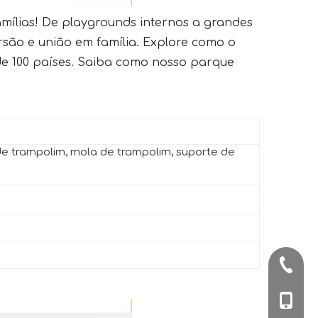
mílias! De playgrounds internos a grandes
são e união em família. Explore como o
e 100 países. Saiba como nosso parque
de trampolim, mola de trampolim, suporte de
+86-57
+86-180